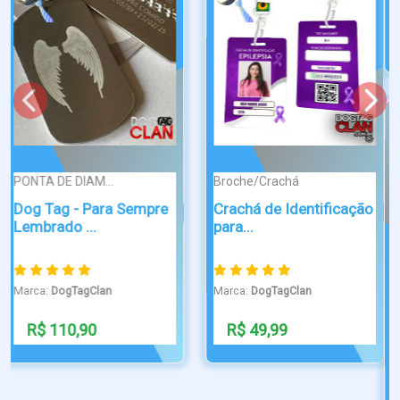
Marca:
DogTagClan
Marca:
DogTagClan
R$ 39,90
R$ 36,90
Broche/Crachá
Carteirinha de
PIN / BROCHE
Identidade Anima...
Pin Laço Laranja –
Conscient...
Marca:
DogTagClan