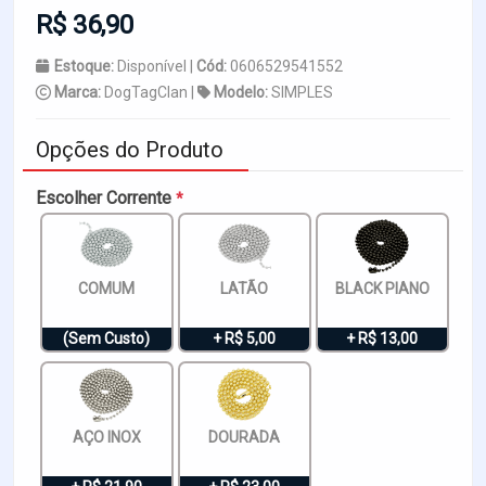
R$ 36,90
Estoque:
Disponível |
Cód:
0606529541552
Marca:
DogTagClan |
Modelo:
SIMPLES
Opções do Produto
Escolher Corrente
*
COMUM
LATÃO
BLACK PIANO
(Sem Custo)
+ R$ 5,00
+ R$ 13,00
AÇO INOX
DOURADA