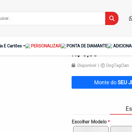
Dog Tag Personaliz
s E Cartões
PERSONALIZAR
PONTA DE DIAMANTE
ADICIONA
R$ 0,00
Disponível |
DogTagClan
Monte do
SEU J
Es
Escolher Modelo
*