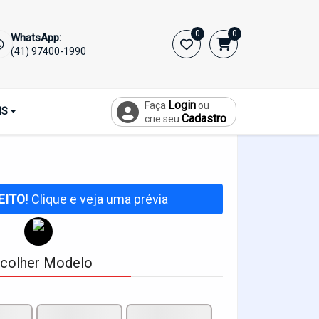
Início
Dog Tag Personalizada
0
0
WhatsApp:
(41) 97400-1990
ada
Login
Faça
ou
IS
Cadastro
crie seu
EITO
! Clique e veja uma prévia
colher Modelo