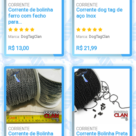
CORRENTE
CORRENTE
Corrente de bolinha
Corrente dog tag de
ferro com fecho
aço Inox
para...
Marca:
DogTagClan
Marca:
DogTagClan
R$ 13,00
R$ 21,99
CORRENTE
CORRENTE
Corrente de Bolinha
Corrente Bolinha Preta