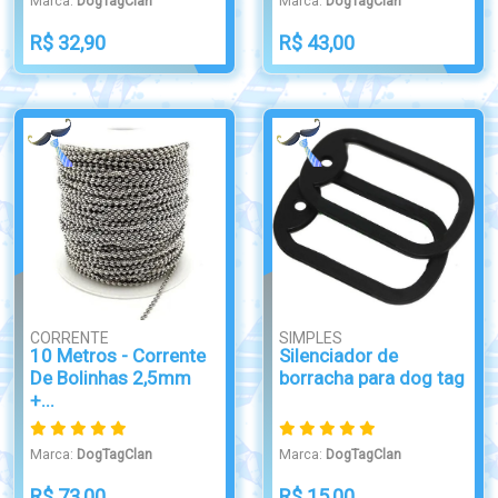
Marca:
DogTagClan
Marca:
DogTagClan
R$ 32,90
R$ 43,00
CORRENTE
SIMPLES
10 Metros - Corrente
Silenciador de
De Bolinhas 2,5mm
borracha para dog tag
+...
Marca:
DogTagClan
Marca:
DogTagClan
R$ 73,00
R$ 15,00