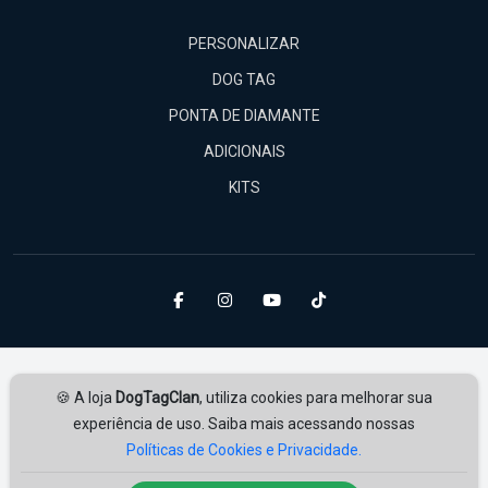
PERSONALIZAR
DOG TAG
PONTA DE DIAMANTE
ADICIONAIS
KITS
🍪 A loja
DogTagClan
, utiliza cookies para melhorar sua
experiência de uso. Saiba mais acessando nossas
Políticas de Cookies e Privacidade.
Amplie Soluções
Desenvolvido por
ampliesolucoes.com.br