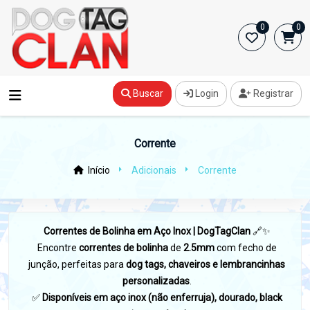
0
0
Buscar
Login
Registrar
Corrente
Início
Adicionais
Corrente
Correntes de Bolinha em Aço Inox | DogTagClan
🔗✨
Encontre
correntes de bolinha
de
2.5mm
com fecho de
junção, perfeitas para
dog tags, chaveiros e lembrancinhas
personalizadas
.
✅
Disponíveis em aço inox (não enferruja), dourado, black