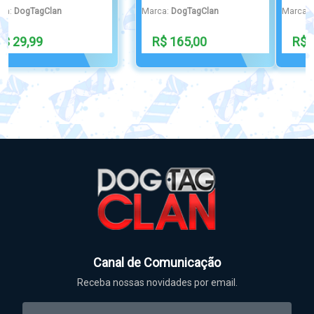
Marca:
DogTagClan
Marca:
DogTagClan
R$ 39,99
R$ 32,90
Canal de Comunicação
Receba nossas novidades por email.