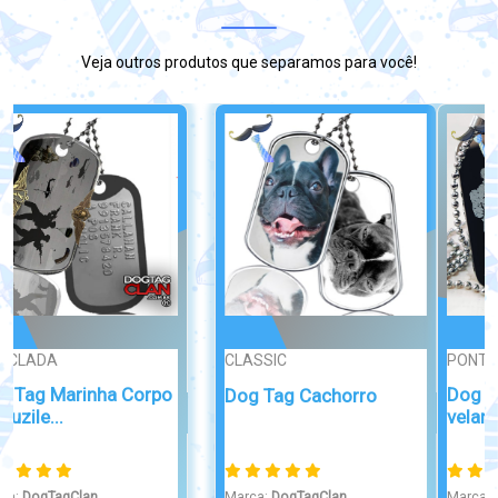
Veja outros produtos que separamos para você!
Broche/Crachá
Carteirinha de
PONTA DE DIAM...
Identidade Anima...
Dog tag Paraquedista
velame
Marca:
DogTagClan
R$ 32,80
Marca:
DogTagClan