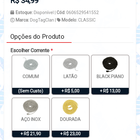
R$ 34,99
Estoque:
Disponível |
Cód:
0606529541552
Marca:
DogTagClan |
Modelo:
CLASSIC
Opções do Produto
Escolher Corrente
*
COMUM
LATÃO
BLACK PIANO
(Sem Custo)
+ R$ 5,00
+ R$ 13,00
AÇO INOX
DOURADA
+ R$ 21,90
+ R$ 23,00