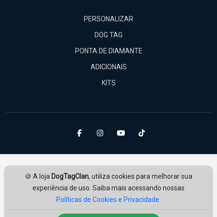
PERSONALIZAR
DOG TAG
PONTA DE DIAMANTE
ADICIONAIS
KITS
🍪 A loja
DogTagClan
, utiliza cookies para melhorar sua
experiência de uso. Saiba mais acessando nossas
Políticas de Cookies e Privacidade.
Amplie Soluções
Desenvolvido por
ampliesolucoes.com.br