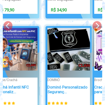
R$ 99,00
Broche/Crachá
Broche/Crachá
Crachá de Identificação
Crachá NFC
para...
Personalizado 13,56...