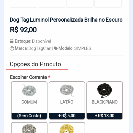
Dog Tag Luminol Personalizada Brilha no Escuro
R$ 92,00
Estoque:
Disponível
Marca:
DogTagClan |
Modelo:
SIMPLES
Opções do Produto
Escolher Corrente
*
COMUM
LATÃO
BLACK PIANO
(Sem Custo)
+ R$ 5,00
+ R$ 13,00