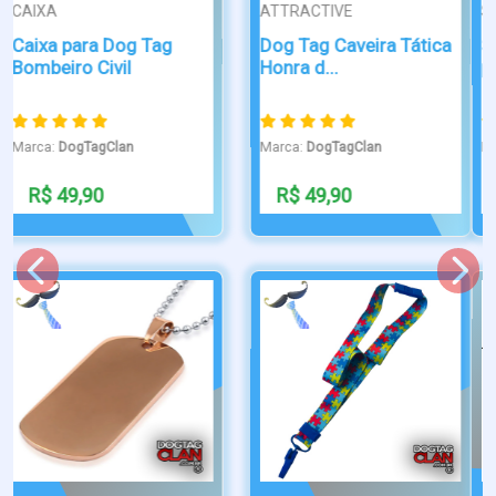
SIMPLES
SIMPLES
Silenciador de borracha
Dog Tag Militar Missão
para do...
Cumprid...
Marca:
DogTagClan
Marca:
DogTagClan
R$ 15,00
R$ 39,90
Novo