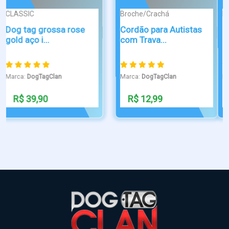
PONTA DE DIAM...
Laser precision
PULSEIRA
Dog Tag Laser
PERSONALIZADA
Personalizada em ...
Marca:
DogTagClan
Marca:
DogTagClan
R$ 50,00
R$ 199,00