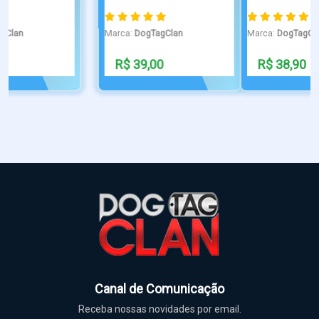
Marca:
DogTagClan
Marca:
DogTagClan
R$ 38,90
R$ 99,90
Canal de Comunicação
Receba nossas novidades por email.