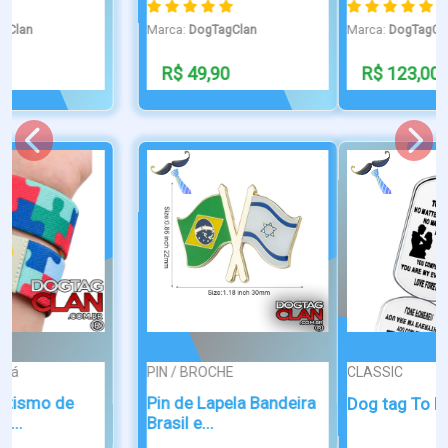
Marca:
DogTagClan
Marca:
DogTagClan
R$ 123,00
R$ 49,90
CLASSIC
PONTA DE DIAM...
Dog tag paraquedista
Dog tag To My Love
do exercito