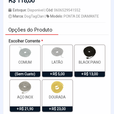
R$ 118,00
Estoque:
Disponível |
Cód:
0606529541552
Marca:
DogTagClan |
Modelo:
PONTA DE DIAMANTE
Opções do Produto
Escolher Corrente
*
COMUM
LATÃO
BLACK PIANO
(Sem Custo)
+ R$ 5,00
+ R$ 13,00
AÇO INOX
DOURADA
+ R$ 21,90
+ R$ 23,00