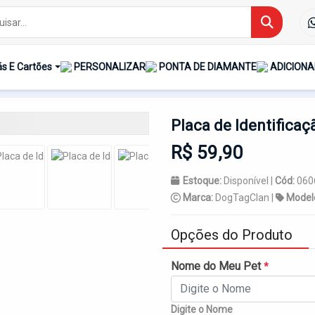
Início
Placa-De-Identificacao
s E Cartões
PERSONALIZAR
PONTA DE DIAMANTE
ADICIONA
Placa de Identificaç
R$ 59,90
Estoque:
Disponível |
Cód:
060
Marca:
DogTagClan |
Model
Opções do Produto
Nome do Meu Pet
*
Digite o Nome