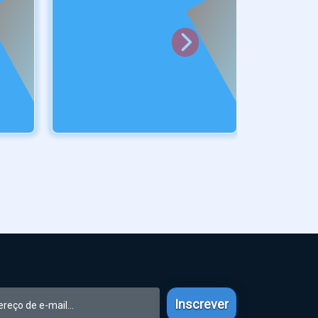
CAIXA
Caixa para Dog Tag (filhas)
Marca:
DogTagClan
R$ 49,90