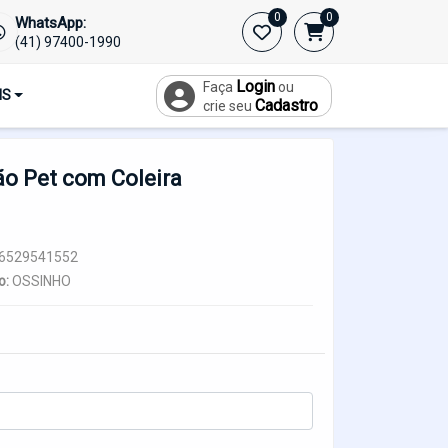
0
0
WhatsApp:
Dogtag
Placa-De-Identificacao-Para-Caes
(41) 97400-1990
-Pet-Com-Coleira-Plaquinha-Pingente-Personalizada-
Cachorro-Cao-Gato
Login
Faça
ou
IS
Cadastro
crie seu
ão Pet com Coleira
6529541552
o:
OSSINHO