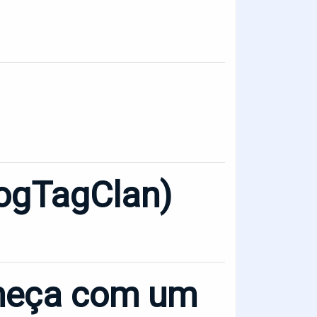
ogTagClan)
começa com um