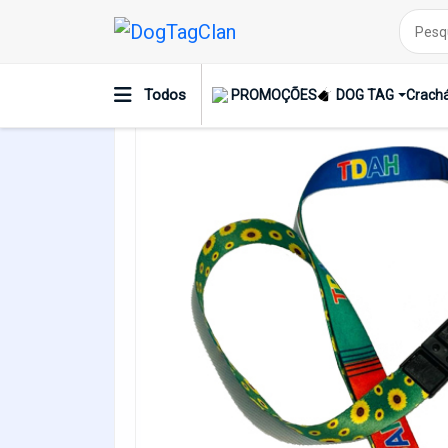
Cordão Premium TDAH + Girassol Com Tr
Todos
PROMOÇÕES
DOG TAG
Crachá