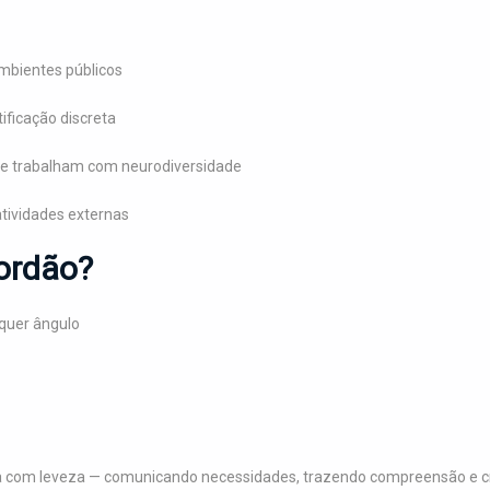
mbientes públicos
ificação discreta
que trabalham com neurodiversidade
atividades externas
cordão?
lquer ângulo
na com leveza — comunicando necessidades, trazendo compreensão e 