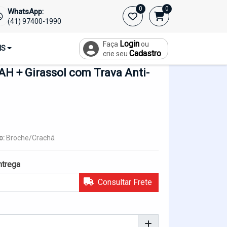
0
0
WhatsApp:
Início
(41) 97400-1990
Login
Faça
ou
IS
Cadastro
crie seu
H + Girassol com Trava Anti-
o:
Broche/Crachá
ntrega
Consultar Frete