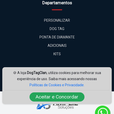
PONTA DE DIAMANTE
ADICIONAIS
KITS
🍪 A loja
DogTagClan
, utiliza cookies para melhorar sua
experiência de uso. Saiba mais acessando nossas
Políticas de Cookies e Privacidade.
Amplie Soluções
Desenvolvido por
ampliesolucoes.com.br
Aceitar e Concordar
© 2026 | Todos os direitos reservados.