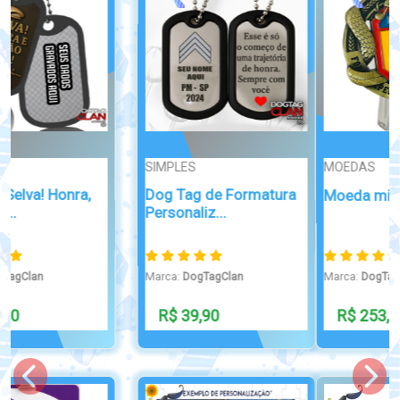
MOEDAS
Broche/Crachá
Crachá TDAH
Moeda militar FEB 1944
Personalizado – ...
Marca:
DogTagClan
Marca:
DogTagClan
R$ 253,00
R$ 49,99