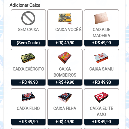
Adicionar Caixa
SEM CAIXA
CAIXA VOCÊ É ESPECIAL
CAIXA DE
MADEIRA
(Sem Custo)
+ R$ 49,90
+ R$ 49,90
CAIXA EXÉRCITO
CAIXA
CAIXA SAMU
BOMBEIROS
+ R$ 49,90
+ R$ 49,90
+ R$ 49,90
CAIXA FILHO
CAIXA FILHA
CAIXA EU TE
AMO
+ R$ 49,90
+ R$ 49,90
+ R$ 49,90