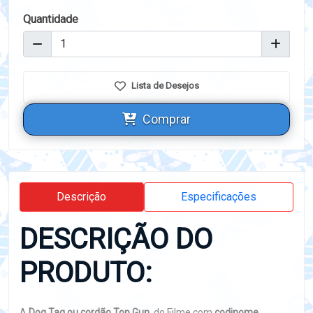
Quantidade
Lista de Desejos
Comprar
Descrição
Especificações
DESCRIÇÃO DO
PRODUTO:
A
Dog Tag ou cordão Top Gun
do Filme com
codinome