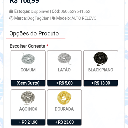
R$ 168,99
Estoque:
Disponível |
Cód:
0606529541552
Marca:
DogTagClan |
Modelo:
ALTO RELEVO
Opções do Produto
Escolher Corrente
*
COMUM
LATÃO
BLACK PIANO
(Sem Custo)
+ R$ 5,00
+ R$ 13,00
AÇO INOX
DOURADA
+ R$ 21,90
+ R$ 23,00