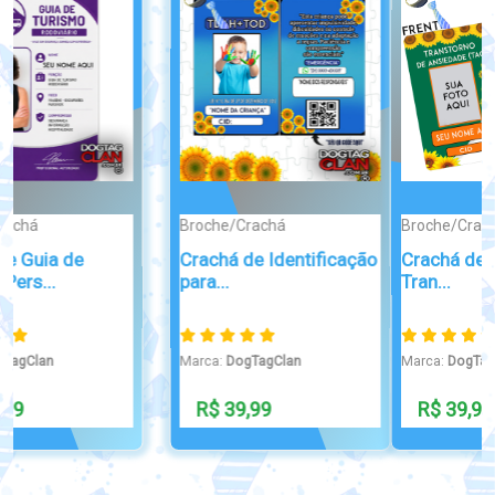
Broche/Crachá
Artigos Milit...
Crachá de Identificação
Camisa DogTagClan
Tran...
Black Edition
Marca:
DogTagClan
Marca:
DogTagClan
R$ 39,99
R$ 89,00