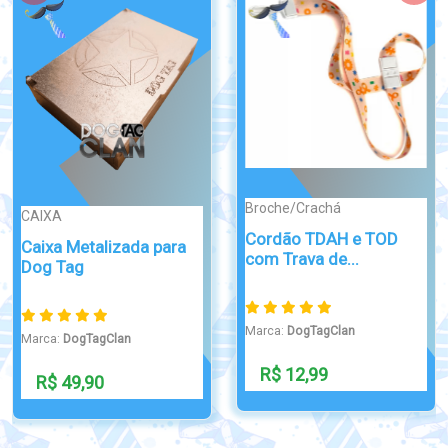
Broche/Crachá
Broche/Crachá
Cordão TDAH e TOD
Cartão Avaliação
com Trava de...
Google com ...
Marca:
DogTagClan
Marca:
DogTagClan
R$ 12,99
R$ 47,90