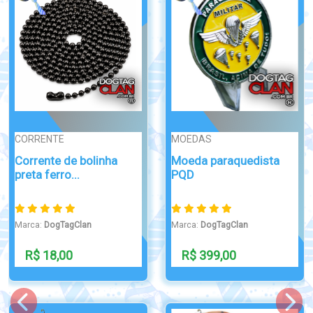
MOEDAS
SIMPLES
Moeda paraquedista
Dog Tag Militar Missão
PQD
Cumprid...
Marca:
DogTagClan
Marca:
DogTagClan
R$ 399,00
R$ 39,90