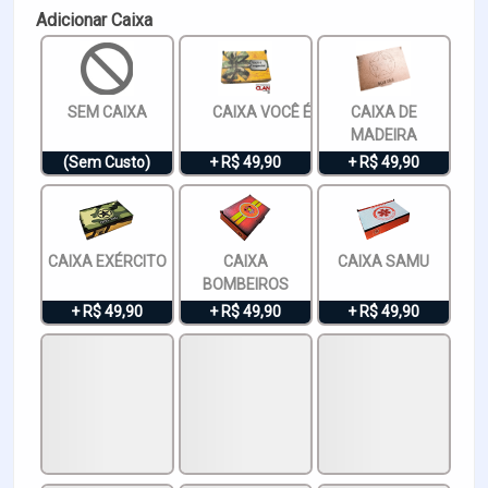
Adicionar Caixa
SEM CAIXA
CAIXA VOCÊ É ESPECIAL
CAIXA DE
MADEIRA
(Sem Custo)
+ R$ 49,90
+ R$ 49,90
CAIXA EXÉRCITO
CAIXA
CAIXA SAMU
BOMBEIROS
+ R$ 49,90
+ R$ 49,90
+ R$ 49,90