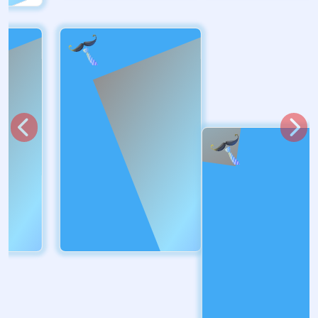
Marca:
DogTagClan
R$ 99,00
Broche/Crachá
Base alfinete boton