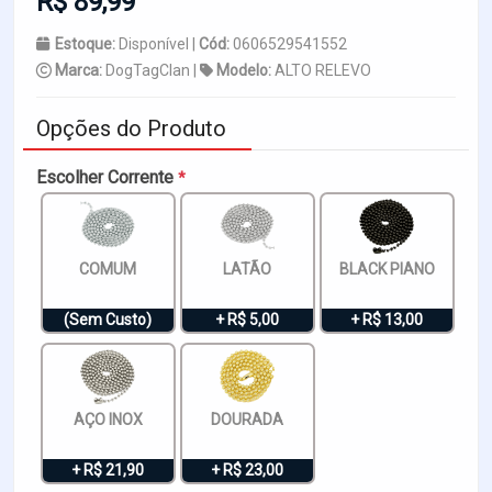
R$ 89,99
Estoque:
Disponível |
Cód:
0606529541552
Marca:
DogTagClan |
Modelo:
ALTO RELEVO
Opções do Produto
Escolher Corrente
*
COMUM
LATÃO
BLACK PIANO
(Sem Custo)
+ R$ 5,00
+ R$ 13,00
AÇO INOX
DOURADA
+ R$ 21,90
+ R$ 23,00