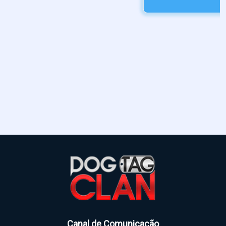
broche crachá
Marca:
DogTagClan
R$ 8,00
Canal de Comunicação