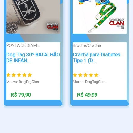
Broche/Crachá
Broche/Crachá
10 Bases para Crachá
Broche em...
Crachá Fibromialgia
Masculino ...
Marca:
DogTagClan
Marca:
DogTagClan
R$ 150,00
R$ 39,99