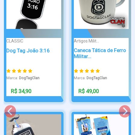
ATTRACTIVE
SIMPLES
Dog Tag Fé Escudo
Dog Tag comandos
Marca:
DogTagClan
Marca:
DogTagClan
R$ 39,90
R$ 39,90