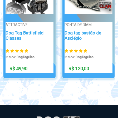
PONTA DE DIAM...
MOEDAS
Dog tag bastão de
Moeda militar alfa
Asclépio
Marca:
DogTagClan
Marca:
DogTagClan
R$ 120,00
Indisponível