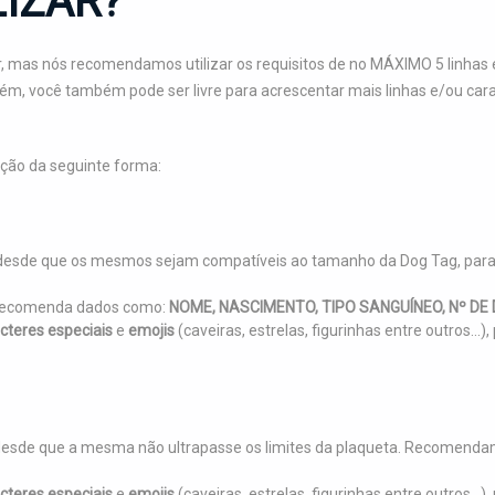
IZAR?
, mas nós recomendamos utilizar os requisitos de no MÁXIMO 5 linhas e
orém, você também pode ser livre para acrescentar mais linhas e/ou c
ção da seguinte forma:
r, desde que os mesmos sejam compatíveis ao tamanho da Dog Tag, par
n recomenda dados como:
NOME, NASCIMENTO, TIPO SANGUÍNEO, Nº D
cteres especiais
e
emojis
(caveiras, estrelas, figurinhas entre outros..
desde que a mesma não ultrapasse os limites da plaqueta. Recomendamo
cteres especiais
e
emojis
(caveiras, estrelas, figurinhas entre outros..