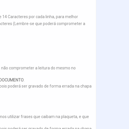
 14 Caracteres por cada linha, para melhor
aracteres (Lembre-se que poderá comprometer a
a não comprometer a leitura do mesmo no
E DOCUMENTO
.
.), pois poderá ser gravado de forma errada na chapa
s utilizar frases que caibam na plaqueta, e que
.), pois poderá ser gravado de forma errada na chapa