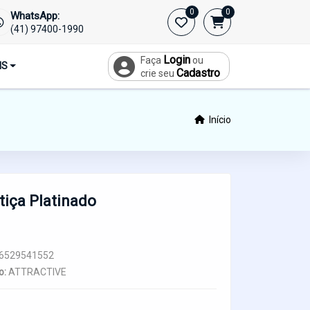
0
0
WhatsApp:
(41) 97400-1990
Login
Faça
ou
IS
Cadastro
crie seu
Início
tiça Platinado
6529541552
o:
ATTRACTIVE