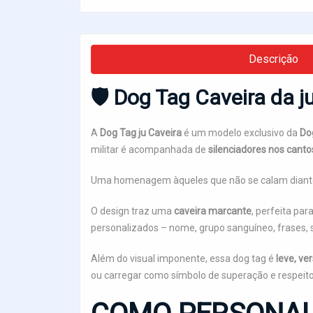
Descrição
🛡️
Dog Tag Caveira da j
A
Dog Tag ju Caveira
é um modelo exclusivo da
Do
militar é acompanhada de
silenciadores nos canto
Uma homenagem àqueles que não se calam diante
O design traz uma
caveira marcante
, perfeita pa
personalizados – nome, grupo sanguíneo, frases, 
Além do visual imponente, essa dog tag é
leve, ve
ou carregar como símbolo de superação e respeito à