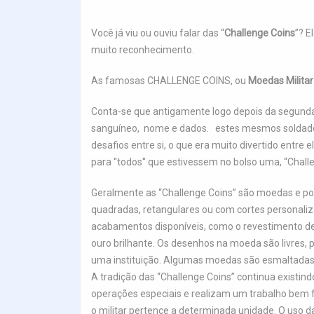
Você já viu ou ouviu falar das “
Challenge Coins
”? E
muito reconhecimento.
As famosas CHALLENGE COINS, ou
Moedas Militar
Conta-se que antigamente logo depois da segunda
sanguíneo, nome e dados. estes mesmos soldados
desafios entre si, o que era muito divertido entr
para ''todos'' que estivessem no bolso uma, “Chall
Geralmente as “Challenge Coins” são moedas e po
quadradas, retangulares ou com cortes personali
acabamentos disponíveis, como o revestimento de b
ouro brilhante. Os desenhos na moeda são livres
uma instituição. Algumas moedas são esmaltadas 
A tradição das “Challenge Coins” continua existin
operações especiais e realizam um trabalho bem f
o militar pertence a determinada unidade. O uso