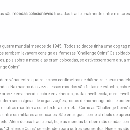
las são
moedas colecionáveis
trocadas tradicionalmente entre militares
 guerra mundial meados de 1945, Todos soldados tinha uma dog tag no
 também levavam consigo as famosas “Challenge Coins” Os soldados 
e eles, pois sobre a mesa elas eram colocadas, se estivessem sem a su
enge Coins”
dem váriar entre quatro e cinco centímetros de diâmetro e seus mode
zados. Na maioria das vezes essas moedas são feitas de estanho, cobr
ronze envelhecido, cobre envelhecido, prata envelhecida, ouro envelheci
, podem ser insígnias de organizações, rostos de homenageados e po
e outras mantém a cor e textura do metal. Como as “Challenge Coins”
do entre os militares americanos. São entregues como símbolo de aprec
eito. Além do uso tradicional, hoje as moedas também são usadas como
 das “Challenge Coins” se estendeu para outros segmentos. Hoje elas