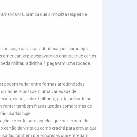
 americanos, prática que simboliza respeito e
 pescoço para suas identificações como tipo
americanos participavam ao anoitecer de certos
a moeda militar, adivinha ? pagavam uma rodada
los podem variar entre formas arredondadas,
e ou níquel e possuem uma variedade de
do, níquel, cobre brilhante, prata brilhante ou
dem conter também frases usadas como lemas de
 são usadas hoje
iação e mérito para aqueles que participam de
 cartão de visita ou como crachá para provar que
 são usadas também por empresas que entregam