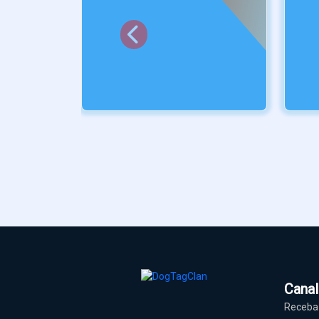
CAIXA
Caixa para Dog Tag Lobo
Uivando
Marca:
DogTagClan
R$ 49,90