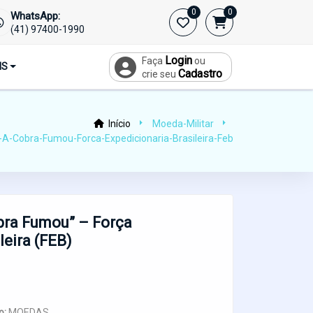
0
0
WhatsApp:
(41) 97400-1990
Login
Faça
ou
IS
Cadastro
crie seu
Início
Moeda-Militar
-A-Cobra-Fumou-Forca-Expedicionaria-Brasileira-Feb
bra Fumou” – Força
leira (FEB)
o:
MOEDAS