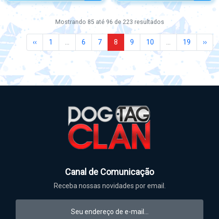
Mostrando
85
até
96
de
223
resultados
‹‹
1
...
6
7
8
9
10
...
19
››
Canal de Comunicação
Receba nossas novidades por email.