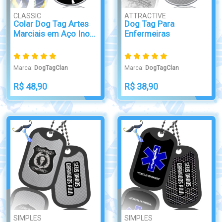
CLASSIC
ATTRACTIVE
Colar Dog Tag Artes
Dog Tag Para
Marciais em Aço Ino...
Enfermeiras
Marca:
DogTagClan
Marca:
DogTagClan
R$ 48,90
R$ 38,90
SIMPLES
SIMPLES