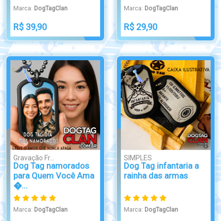
Marca:
DogTagClan
Marca:
DogTagClan
R$ 39,90
R$ 29,90
Gravação Fr...
SIMPLES
Dog Tag namorados
Dog Tag infantaria a
para Quem Você Ama
rainha das armas
�...
Marca:
DogTagClan
Marca:
DogTagClan