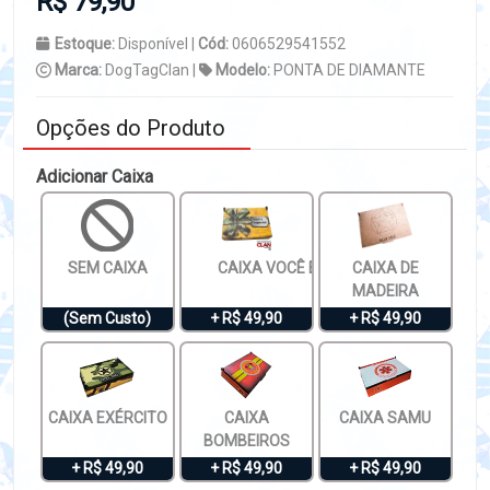
R$ 79,90
Estoque:
Disponível |
Cód:
0606529541552
Marca:
DogTagClan |
Modelo:
PONTA DE DIAMANTE
Opções do Produto
Adicionar Caixa
SEM CAIXA
CAIXA VOCÊ É ESPECIAL
CAIXA DE
MADEIRA
(Sem Custo)
+ R$ 49,90
+ R$ 49,90
CAIXA EXÉRCITO
CAIXA
CAIXA SAMU
BOMBEIROS
+ R$ 49,90
+ R$ 49,90
+ R$ 49,90