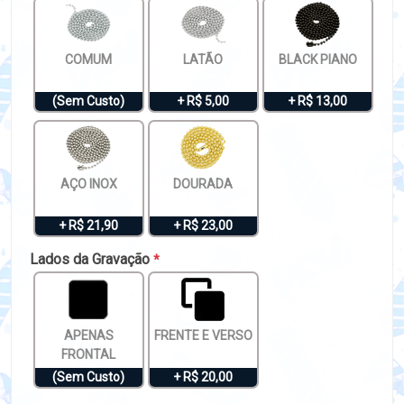
COMUM
LATÃO
BLACK PIANO
(Sem Custo)
+ R$ 5,00
+ R$ 13,00
AÇO INOX
DOURADA
+ R$ 21,90
+ R$ 23,00
Lados da Gravação
*
APENAS
FRENTE E VERSO
FRONTAL
(Sem Custo)
+ R$ 20,00