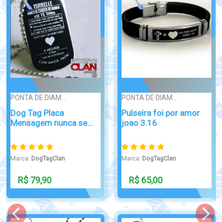
SIMPLES
ATTRACTIVE
Dog Tag Bombeiro
Dog Tag Airsoft GTOR
Minas Gerais
Marca:
DogTagClan
Marca:
DogTagClan
R$ 37,90
R$ 49,90