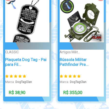
ATTRACTIVE
Broche/Crachá
Dog Tag Phantom -
Crachá Autismo
Battlefield 4
Personalizado p...
Marca:
DogTagClan
Marca:
DogTagClan
R$ 49,90
R$ 29,00