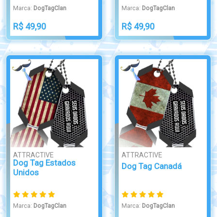
Marca:
DogTagClan
Marca:
DogTagClan
R$ 49,90
R$ 49,90
ATTRACTIVE
ATTRACTIVE
Dog Tag Estados
Dog Tag Canadá
Unidos
Marca:
DogTagClan
Marca:
DogTagClan