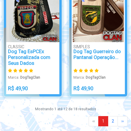
CLASSIC
SIMPLES
Dog Tag EsPCEx
Dog Tag Guerreiro do
Personalizada com
Pantanal Operação...
Seus Dados
Marca:
DogTagClan
Marca:
DogTagClan
R$ 49,90
R$ 49,90
Mostrando
1
até
12
de
18
resultados
‹‹
1
2
››