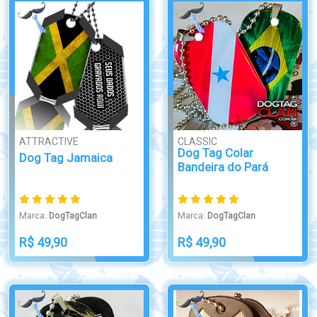
ATTRACTIVE
CLASSIC
Dog Tag Colar
Dog Tag Jamaica
Bandeira do Pará
Marca:
DogTagClan
Marca:
DogTagClan
R$ 49,90
R$ 49,90