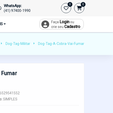
0
0
WhatsApp:
(41) 97400-1990
Login
Faça
ou
IS
Cadastro
crie seu
Dog-Tag-Militar
Dog-Tag-A-Cobra-Vai-Fumar
i Fumar
6529541552
o:
SIMPLES