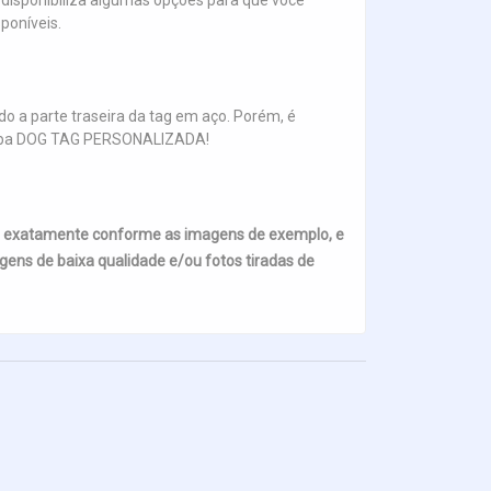
disponibiliza algumas opções para que você
poníveis.
o a parte traseira da tag em aço. Porém, é
na aba DOG TAG PERSONALIZADA!
s exatamente conforme as imagens de exemplo, e
ens de baixa qualidade e/ou fotos tiradas de