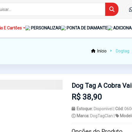
s E Cartões
PERSONALIZAR
PONTA DE DIAMANTE
ADICIONA
Início
Dogtag
Dog Tag A Cobra Va
R$ 38,90
Estoque:
Disponível |
Cód:
060
Marca:
DogTagClan |
Model
Opções do Produto