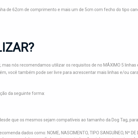
inha de 62cm de comprimento e mais um de 5cm com fecho do tipo canoa
IZAR?
, mas nós recomendamos utilizar os requisitos de no MÁXIMO 5 linhas e
orém, você também pode ser livre para acrescentar mais linhas e/ou c
ção da seguinte forma:
r, desde que os mesmos sejam compatíveis ao tamanho da Dog Tag, par
an recomenda dados como: NOME, NASCIMENTO, TIPO SANGUÍNEO, Nº D