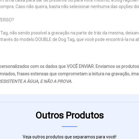
m uma caixa para dar de presente ou para você mesmo, a DogTagClan 
ompra. Caso não queira, basta não selecionar nenhuma das opções dis
VERSO?
Tag, não sendo possível a gravação na parte de trás da mesma, deixand
so, através do modelo DOUBLE de Dog Tag, que você pode encontrá-la 
 personalizados com os dados que VOCÊ ENVIAR. Enviamos os produto
nviados, frases extensas que comprometam a leitura na gravação, imag
ESISTENTE A ÀGUA, E NÃO A PROVA.
Outros Produtos
Veja outros produtos que separamos para você!