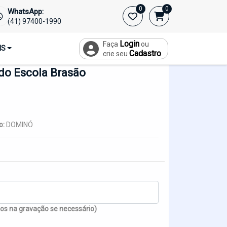
0
0
WhatsApp:
Início
(41) 97400-1990
Login
Faça
ou
IS
Cadastro
crie seu
do Escola Brasão
o:
DOMINÓ
s na gravação se necessário)