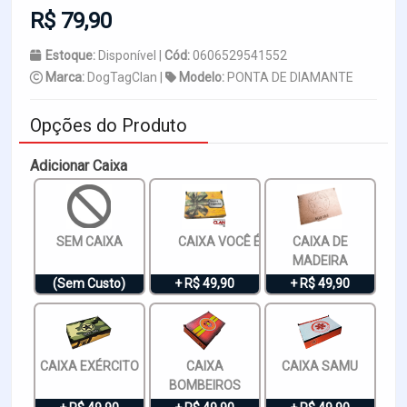
R$ 79,90
Estoque:
Disponível |
Cód:
0606529541552
Marca:
DogTagClan |
Modelo:
PONTA DE DIAMANTE
Opções do Produto
Adicionar Caixa
SEM CAIXA
CAIXA VOCÊ É ESPECIAL
CAIXA DE
MADEIRA
(Sem Custo)
+ R$ 49,90
+ R$ 49,90
CAIXA EXÉRCITO
CAIXA
CAIXA SAMU
BOMBEIROS