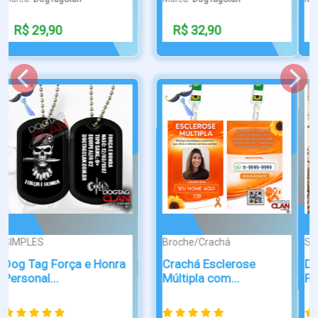
R$ 36,90
R$ 110,90
SIMPLES
SIMPLES
Dog Tag Guerreiro do
Dog Tag Executioner
Pantanal O...
Battlefield 3