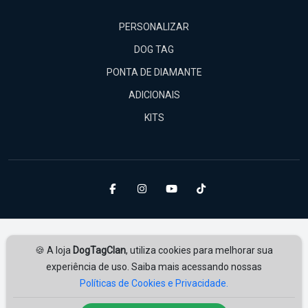
PERSONALIZAR
DOG TAG
PONTA DE DIAMANTE
ADICIONAIS
KITS
🍪 A loja
DogTagClan
, utiliza cookies para melhorar sua
experiência de uso. Saiba mais acessando nossas
Políticas de Cookies e Privacidade.
Amplie Soluções
Desenvolvido por
ampliesolucoes.com.br