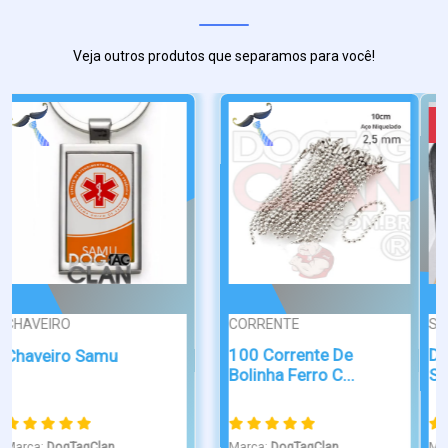
Veja outros produtos que separamos para você!
Novo
SIMPLES
PONTA DE DIAM...
Dog Tag Guerra na
Dog Tag Caatinga Ponta
Selva em Aço...
de diamante
Marca:
DogTagClan
Marca:
DogTagClan