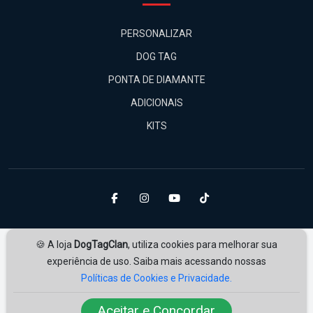
PERSONALIZAR
DOG TAG
PONTA DE DIAMANTE
ADICIONAIS
KITS
🍪 A loja
DogTagClan
, utiliza cookies para melhorar sua
experiência de uso. Saiba mais acessando nossas
Políticas de Cookies e Privacidade.
Amplie Soluções
Desenvolvido por
ampliesolucoes.com.br
Aceitar e Concordar