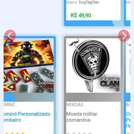
Marca:
DogTagClan
Marca:
DogTagClan
R$ 34,90
R$ 49,90
Broche/Crachá
Broche/Crachá
Bases Crachá Broche
Aço Inox ...
Crachás
Personalizados para
Ho...
Marca:
DogTagClan