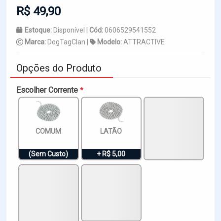
R$ 49,90
Estoque:
Disponível |
Cód:
0606529541552
Marca:
DogTagClan |
Modelo:
ATTRACTIVE
Opções do Produto
Escolher Corrente
*
COMUM
LATÃO
(Sem Custo)
+ R$ 5,00