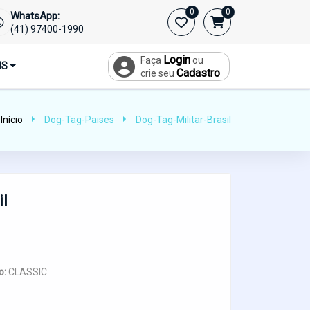
0
0
WhatsApp:
(41) 97400-1990
Login
Faça
ou
IS
Cadastro
crie seu
Início
Dog-Tag-Paises
Dog-Tag-Militar-Brasil
il
o:
CLASSIC