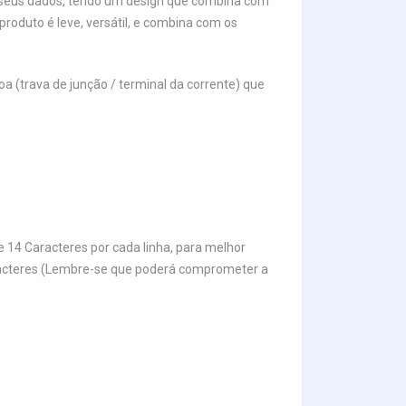
 seus dados, tendo um design que combina com
 produto é leve, versátil, e combina com os
 (trava de junção / terminal da corrente) que
 14 Caracteres por cada linha, para melhor
aracteres (Lembre-se que poderá comprometer a