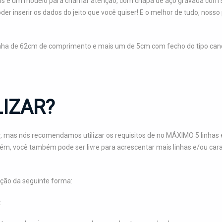
 pois é um modelo para chamar atenção, com chapa de aço gravada com
er inserir os dados do jeito que você quiser! E o melhor de tudo, nosso
inha de 62cm de comprimento e mais um de 5cm com fecho do tipo canoa
IZAR?
, mas nós recomendamos utilizar os requisitos de no MÁXIMO 5 linhas e
orém, você também pode ser livre para acrescentar mais linhas e/ou c
ção da seguinte forma:
: