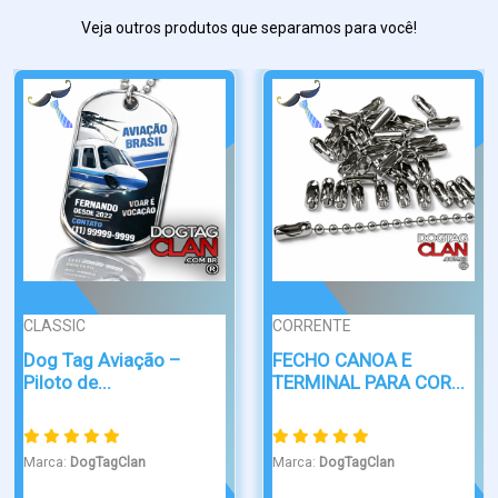
Veja outros produtos que separamos para você!
CORRENTE
PONTA DE DIAM...
FECHO CANOA E
Dog tag personalizada
TERMINAL PARA COR...
gravaçã...
Marca:
DogTagClan
Marca:
DogTagClan