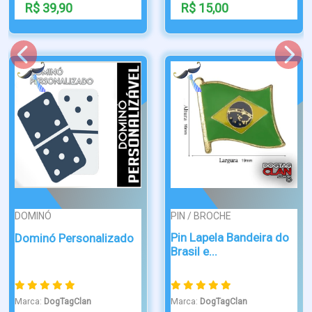
R$ 15,00
R$ 123,00
PIN / BROCHE
CORRENTE
Pin Lapela Bandeira do
Corrente dog tag de
o
Brasil e...
aço Inox
Marca:
DogTagClan
Marca:
DogTagClan