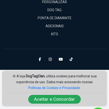
PERSONALIZAR
DOG TAG
PONTA DE DIAMANTE
ADICIONAIS
KITS
🍪 A loja
DogTagClan
, utiliza cookies para melhorar sua
experiência de uso. Saiba mais acessando nossas
Políticas de Cookies e Privacidade.
Amplie Soluções
Desenvolvido por
ampliesolucoes.com.br
Aceitar e Concordar
© 2026 | Todos os direitos reservados.