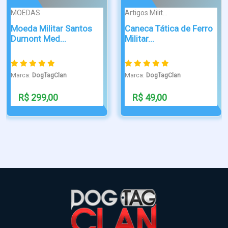
PONTA DE DIAM...
PONTA DE DIAM...
Pingente Spotify Code
Dog Tag Filho Venced
Personali...
gravado ...
Marca:
DogTagClan
Marca:
DogTagClan
R$ 99,00
R$ 79,90