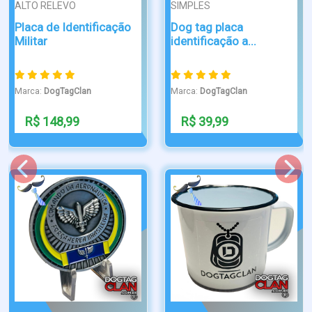
CLASSIC
CLASSIC
Dog Tag Placa Plaquet
Dog Tag Militar Brasil
Mensagem...
Marca:
DogTagClan
Marca:
DogTagClan
R$ 29,90
R$ 32,90