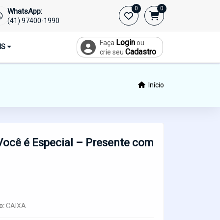
0
0
WhatsApp:
(41) 97400-1990
Login
Faça
ou
IS
Cadastro
crie seu
Início
Você é Especial – Presente com
o:
CAIXA