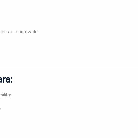
itens personalizados
ra:
ilitar
s