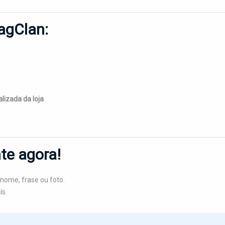
agClan:
lizada da loja
te agora!
ome, frase ou foto.
ís.