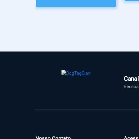
Cana
Receba 
Nosso Contato
Acess