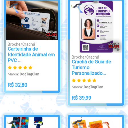
Broche/Crachá
Carteirinha de
Identidade Animal em
Broche/Crachá
PVC ...
Crachá de Guia de
Turismo
Personalizado...
Marca:
DogTagClan
R$ 32,80
Marca:
DogTagClan
R$ 39,99