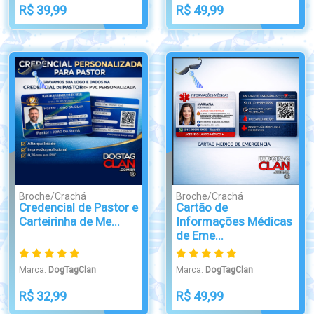
R$ 39,99
R$ 49,99
Broche/Crachá
Broche/Crachá
Credencial de Pastor e
Cartão de
Carteirinha de Me...
Informações Médicas
de Eme...
Marca:
DogTagClan
Marca:
DogTagClan
R$ 32,99
R$ 49,99