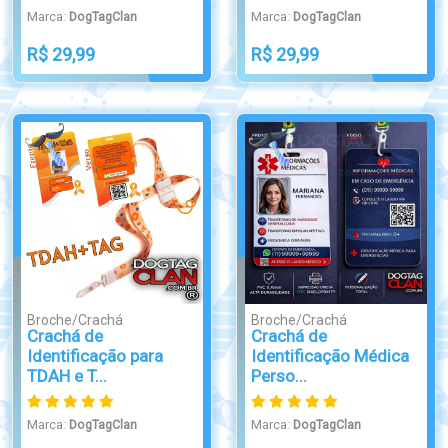
Marca:
DogTagClan
Marca:
DogTagClan
R$ 29,99
R$ 29,99
Broche/Crachá
Broche/Crachá
Crachá de
Crachá de
Identificação para
Identificação Médica
TDAH e T...
Perso...
Marca:
DogTagClan
Marca:
DogTagClan