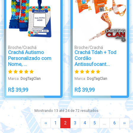
Broche/Crachá
Broche/Crachá
Crachá Autismo
Crachá Tdah + Tod
Personalizado com
Cordão
Nome, ...
Antissufocant...
Marca:
DogTagClan
Marca:
DogTagClan
R$ 39,99
R$ 39,99
Mostrando
13
até
24
de
72
resultados
‹‹
1
2
3
4
5
...
6
››