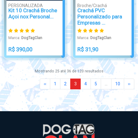
PERSONALIZADA
Broche/Crachá
Kit 10 Crachá Broche
Crachá PVC
Açoi nox Personal...
Personalizado para
Empresas ...
Marca:
DogTagClan
Marca:
DogTagClan
R$ 390,00
R$ 31,90
Mostrando
25
até
36
de
120
resultados
‹‹
1
2
3
4
5
...
10
››