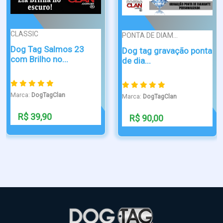
IC
PONTA DE D
PONTA DE DIAM...
ag Salmos 23
Dog Tag 
Dog tag gravação ponta
ilho no...
gravado ..
de dia...
DogTagClan
Marca:
DogT
Marca:
DogTagClan
39,90
R$ 109
R$ 90,00