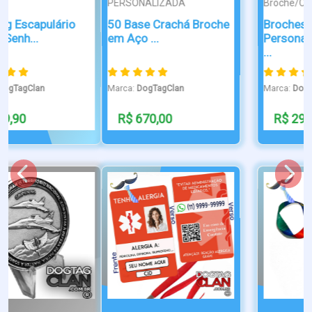
PERSONALIZADA
Broche/Crachá
50 Base Crachá Broche
Broches
em Aço ...
Personalizados em Aço
...
Marca:
DogTagClan
Marca:
DogTagClan
R$ 670,00
R$ 29,90