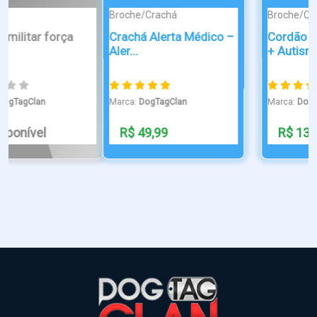
Broche/Crachá
Broche/Crachá
Crachá Alerta Médico –
Cordão Premium TDAH
Aler...
+ Autismo ...
Marca:
DogTagClan
Marca:
DogTagClan
R$ 49,99
R$ 13,99