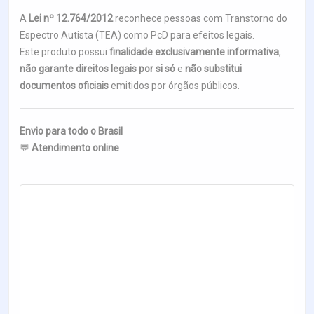
A
Lei nº 12.764/2012
reconhece pessoas com Transtorno do
Espectro Autista (TEA) como PcD para efeitos legais.
Este produto possui
finalidade exclusivamente informativa
,
não garante direitos legais por si só
e
não substitui
documentos oficiais
emitidos por órgãos públicos.
Envio para todo o Brasil
💬
Atendimento online
“Este crachá não substitui documentos oficiais. Trata-
se de um item personalizado de identificação e
conscientização.”