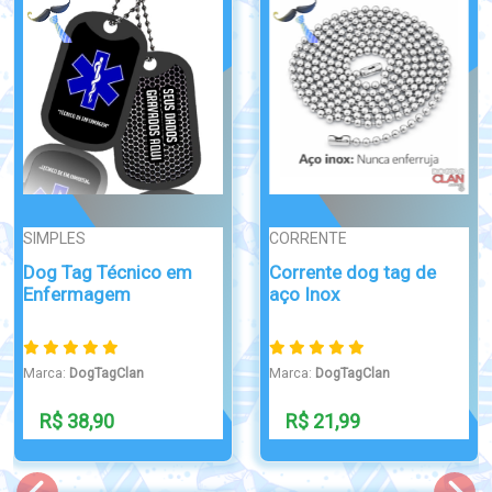
Broche/Crachá
Broche/Crachá
Crachá para Hotel em
Crachá de Identificação
PVC Perso...
para...
Marca:
DogTagClan
Marca:
DogTagClan
R$ 32,90
R$ 39,99