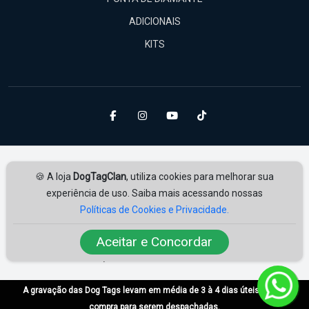
ADICIONAIS
KITS
🍪 A loja
DogTagClan
, utiliza cookies para melhorar sua
experiência de uso. Saiba mais acessando nossas
Políticas de Cookies e Privacidade.
Amplie Soluções
Desenvolvido por
ampliesolucoes.com.br
Aceitar e Concordar
© 2026 | Todos os direitos reservados.
A gravação das Dog Tags levam em média de 3 à 4 dias úteis após a
compra para serem despachadas.