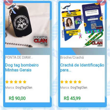
PONTA DE DIAM...
PIN / BROCHE
Dog tag Exercito braço
Pin Lapela Bandeira do
forte m...
Brasil e...
Marca:
DogTagClan
Marca:
DogTagClan
R$ 90,00
R$ 35,00