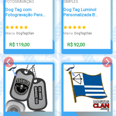
SIMPLES
CHAVEIRO
Artig
Dog Tag Luminol
Reló
Chaveiro Bombeiro
Personalizada B...
Sand
arca:
DogTagClan
Marca:
DogTagClan
Marc
R$ 92,00
R$ 29,90
R