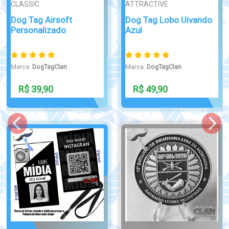
SIMPLES
CHAVEIRO
Dog Tag Técnico em
Chaveiro Samu
Enfermagem
Marca:
DogTagClan
Marca:
DogTagClan
R$ 38,90
R$ 29,90