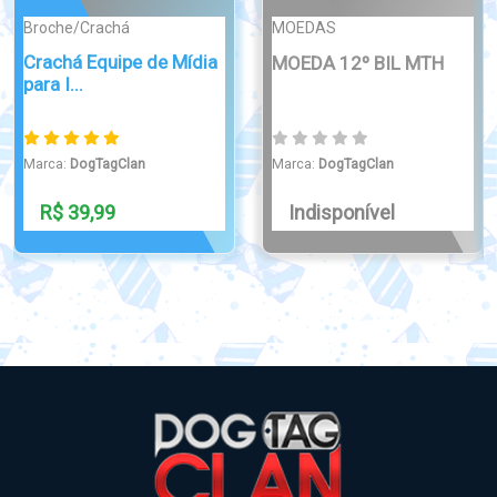
ATTRACTIVE
Broche/Crachá
Boton Broche
Dog Tag Cruz e Caveira
Psicologia Aço Inox
Marca:
DogTagClan
Marca:
DogTagClan
R$ 49,90
R$ 49,00