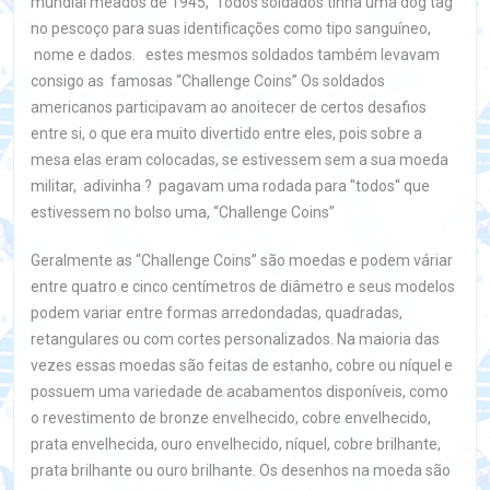
mundial meados de 1945, Todos soldados tinha uma dog tag
no pescoço para suas identificações como tipo sanguíneo,
nome e dados. estes mesmos soldados também levavam
consigo as famosas “Challenge Coins” Os soldados
americanos participavam ao anoitecer de certos desafios
entre si, o que era muito divertido entre eles, pois sobre a
mesa elas eram colocadas, se estivessem sem a sua moeda
militar, adivinha ? pagavam uma rodada para ''todos'' que
estivessem no bolso uma, “Challenge Coins”
Geralmente as “Challenge Coins” são moedas e podem váriar
entre quatro e cinco centímetros de diâmetro e seus modelos
podem variar entre formas arredondadas, quadradas,
retangulares ou com cortes personalizados. Na maioria das
vezes essas moedas são feitas de estanho, cobre ou níquel e
possuem uma variedade de acabamentos disponíveis, como
o revestimento de bronze envelhecido, cobre envelhecido,
prata envelhecida, ouro envelhecido, níquel, cobre brilhante,
prata brilhante ou ouro brilhante. Os desenhos na moeda são