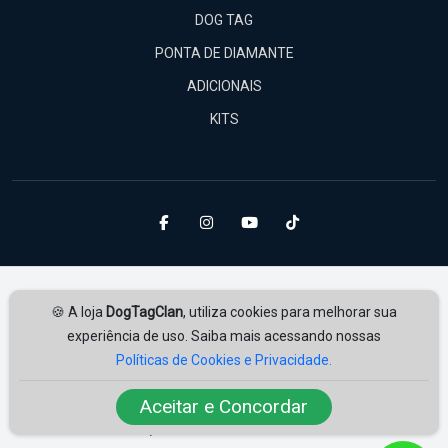
DOG TAG
PONTA DE DIAMANTE
ADICIONAIS
KITS
🍪 A loja
DogTagClan
, utiliza cookies para melhorar sua
experiência de uso. Saiba mais acessando nossas
Políticas de Cookies e Privacidade.
Amplie Soluções
Desenvolvido por
ampliesolucoes.com.br
Aceitar e Concordar
© 2026 | Todos os direitos reservados.