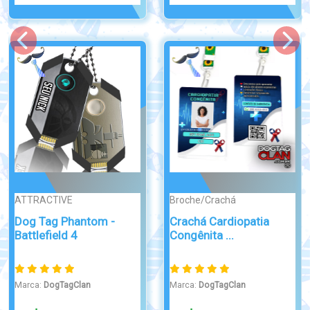
Broche/Crachá
DOMINÓ
Ímã Neodímio disco
Dominó Personalizado
pastilha ...
Holográfico
Marca:
DogTagClan
Marca:
DogTagClan