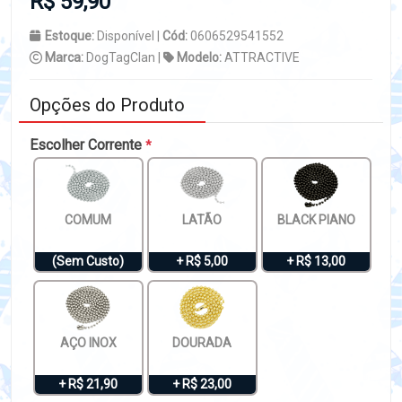
R$ 59,90
Estoque:
Disponível |
Cód:
0606529541552
Marca:
DogTagClan |
Modelo:
ATTRACTIVE
Opções do Produto
Escolher Corrente
*
COMUM
LATÃO
BLACK PIANO
(Sem Custo)
+ R$ 5,00
+ R$ 13,00
AÇO INOX
DOURADA
+ R$ 21,90
+ R$ 23,00