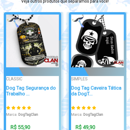
Veja outros produtos que separamos para você!
MOEDAS
CHAVEIRO
Moeda militar
Chaveiro Homens que
Paraquedista For�...
Vencem
Marca:
DogTagClan
Marca:
DogTagClan
R$ 310,00
R$ 19,90