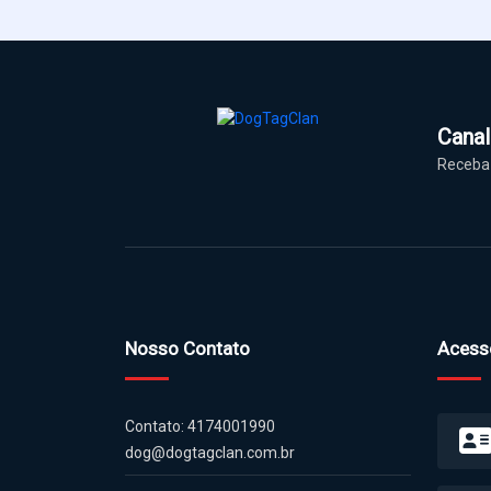
Cana
Receba 
Nosso Contato
Acess
Contato: 4174001990
dog@dogtagclan.com.br
Crie sua Dog Tag Personalizada em aço