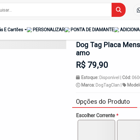
eça Te Amo
s E Cartões
PERSONALIZAR
PONTA DE DIAMANTE
ADICIONA
Dog Tag Placa Mens
amo
R$ 79,90
Estoque:
Disponível |
Cód:
060
Marca:
DogTagClan |
Model
Opções do Produto
Escolher Corrente
*