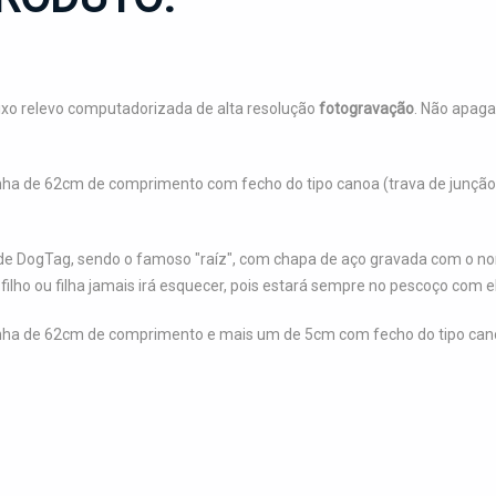
o relevo computadorizada de alta resolução
fotogravação
. Não apaga
inha de 62cm de comprimento com fecho do tipo canoa (trava de junção
 de DogTag, sendo o famoso "raíz", com chapa de aço gravada com o nome 
filho ou filha jamais irá esquecer, pois estará sempre no pescoço com e
inha de 62cm de comprimento e mais um de 5cm com fecho do tipo canoa