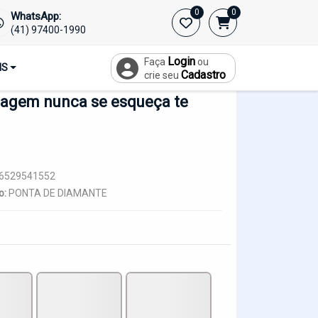
0
0
WhatsApp:
Início
(41) 97400-1990
Login
Faça
ou
IS
Cadastro
crie seu
agem nunca se esqueça te
6529541552
o:
PONTA DE DIAMANTE