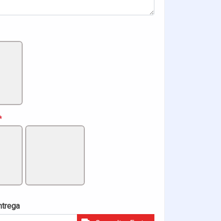
*
ntrega