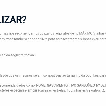
IZAR?
, mas nós recomendamos utilizar os requisitos de no MÁXIMO 5 linhas e
orém, você também pode ser livre para acrescentar mais linhas e/ou c
ção da seguinte forma:
r, desde que os mesmos sejam compatíveis ao tamanho da Dog Tag, par
n recomenda dados como:
NOME, NASCIMENTO, TIPO SANGUÍNEO, Nº D
cteres especiais
e
emojis
(caveiras, estrelas, figurinhas entre outros..