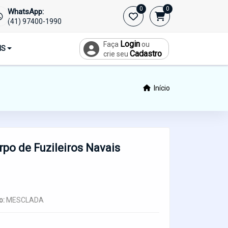
0
0
WhatsApp:
(41) 97400-1990
Login
Faça
ou
IS
Cadastro
crie seu
Início
po de Fuzileiros Navais
o:
MESCLADA