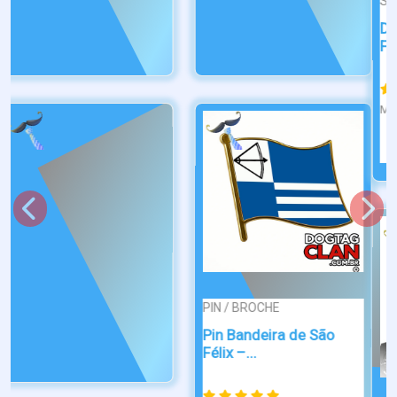
SIMPLES
CAIXA
Dog Tag A Cobra Vai
Caixas Para Dog Tag
Fumar
Presente
Marca:
DogTagClan
Marca:
DogTagClan
R$ 38,90
R$ 49,90