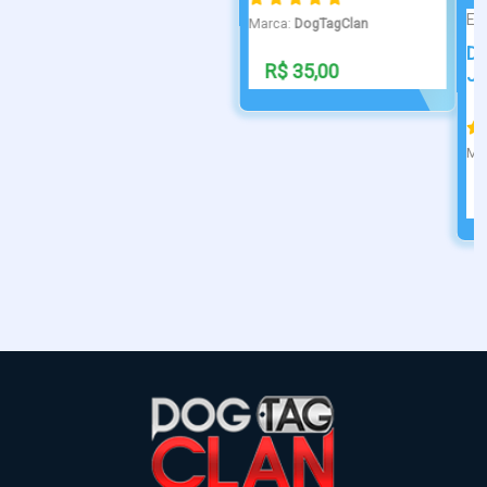
ESSENCE
PONTA DE DIAM...
Dog Tag Caveira da
Pulseira oração do pai
Justiça Est...
nosso
Marca:
DogTagClan
Marca:
DogTagClan
R$ 63,90
R$ 60,00