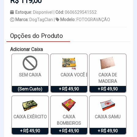
R$ 119,00
Estoque:
Disponível |
Cód:
0606529541552
Marca:
DogTagClan |
Modelo:
FOTOGRAVAÇÃO
Opções do Produto
Adicionar Caixa
SEM CAIXA
CAIXA VOCÊ É ESPECIAL
CAIXA DE
MADEIRA
(Sem Custo)
+ R$ 49,90
+ R$ 49,90
CAIXA EXÉRCITO
CAIXA
CAIXA SAMU
BOMBEIROS
+ R$ 49,90
+ R$ 49,90
+ R$ 49,90