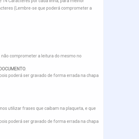
 14 Caracteres por cada linha, para melhor
aracteres (Lembre-se que poderá comprometer a
a não comprometer a leitura do mesmo no
E DOCUMENTO
.
.), pois poderá ser gravado de forma errada na chapa
s utilizar frases que caibam na plaqueta, e que
.), pois poderá ser gravado de forma errada na chapa