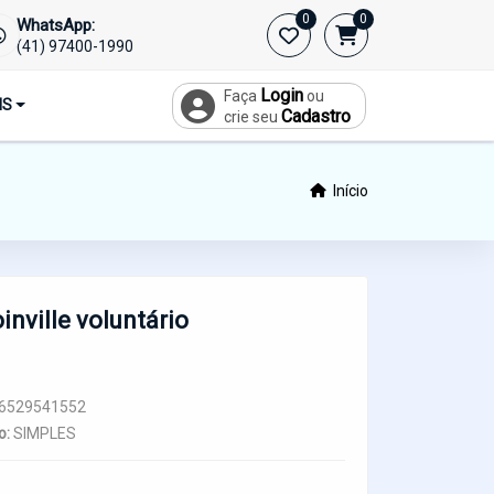
0
0
WhatsApp:
(41) 97400-1990
Login
Faça
ou
IS
Cadastro
crie seu
Início
nville voluntário
6529541552
o:
SIMPLES