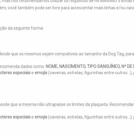
, mas nós recomendamos utilizar os requisitos de no MÁXIMO 5 linhas e
orém, você também pode ser livre para acrescentar mais linhas e/ou c
ção da seguinte forma:
r, desde que os mesmos sejam compatíveis ao tamanho da Dog Tag, par
n recomenda dados como:
NOME, NASCIMENTO, TIPO SANGUÍNEO, Nº D
cteres especiais
e
emojis
(caveiras, estrelas, figurinhas entre outros..
desde que a mesma não ultrapasse os limites da plaqueta. Recomendamo
cteres especiais
e
emojis
(caveiras, estrelas, figurinhas entre outros..