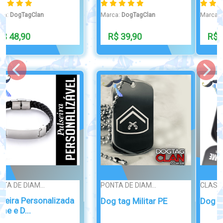
Marca:
DogTagClan
Marca:
DogTagClan
R$ 299,00
R$ 79,90
CLASSIC
Broche/Crachá
Cordão de Girassol –
Dog Tag Raufes
Identif...