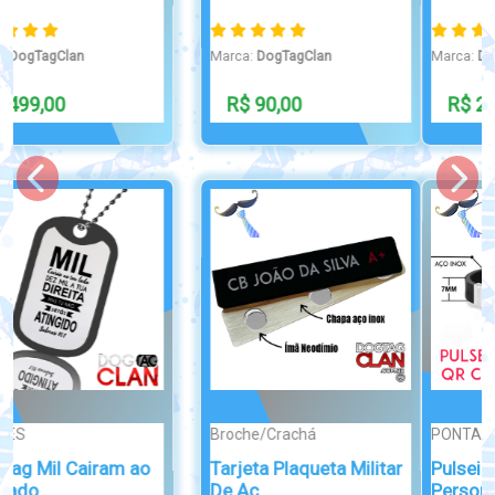
Marca:
DogTagClan
Marca:
DogTagClan
R$ 253,00
R$ 63,90
PONTA DE DIAM...
PIN / BROCHE
Pulseira com QR Code
Pin de Lapela Bandeira
Personaliz...
de Santa...