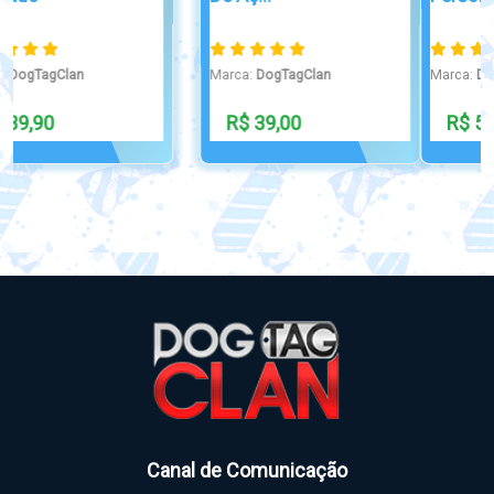
Marca:
DogTagClan
Marca:
DogTagClan
R$ 50,00
R$ 35,00
Canal de Comunicação