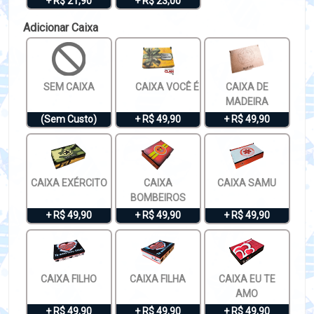
+ R$ 21,90
+ R$ 23,00
Adicionar Caixa
SEM CAIXA
CAIXA VOCÊ É ESPECIAL
CAIXA DE
MADEIRA
(Sem Custo)
+ R$ 49,90
+ R$ 49,90
CAIXA EXÉRCITO
CAIXA
CAIXA SAMU
BOMBEIROS
+ R$ 49,90
+ R$ 49,90
+ R$ 49,90
CAIXA FILHO
CAIXA FILHA
CAIXA EU TE
AMO
+ R$ 49,90
+ R$ 49,90
+ R$ 49,90