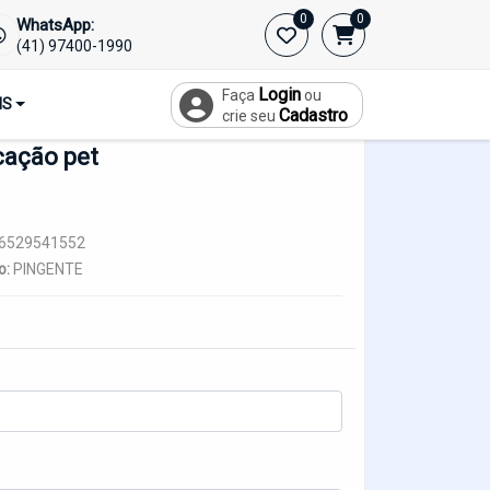
0
0
WhatsApp:
ficacao-Para-Caes
Pingente-De-Identificacao-Pet
(41) 97400-1990
Login
Faça
ou
IS
Cadastro
crie seu
cação pet
6529541552
o:
PINGENTE