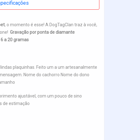
pecificações
pet
, o momento é esse! A DogTagClan traz à você,
fone!
Gravação por ponta de diamante
 16 a 20 gramas
 lindas plaquinhas. Feito um a um artesanalmente
 de mensagem. Nome do cachorro Nome do dono
 Tamanho
mprimento ajustável, com um pouco de sino
is de estimação