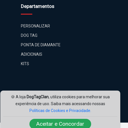
Departamentos
PERSONALIZAR
DOG TAG
PONTA DE DIAMANTE
ADICIONAIS
KITS
🍪 A loja
DogTagClan
, utiliza cookies para melhorar sua
experiência de uso. Saiba mais acessando nossas
Nossas Redes:
Políticas de Cookies e Privacidade.
Aceitar e Concordar