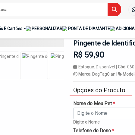
Início
Placa-De-Identi
s E Cartões
PERSONALIZAR
PONTA DE DIAMANTE
ADICIONA
Pingente de Identifi
R$ 59,90
Estoque:
Disponível |
Cód:
060
Marca:
DogTagClan |
Model
Opções do Produto
Nome do Meu Pet
*
Digite o Nome
Telefone do Dono
*