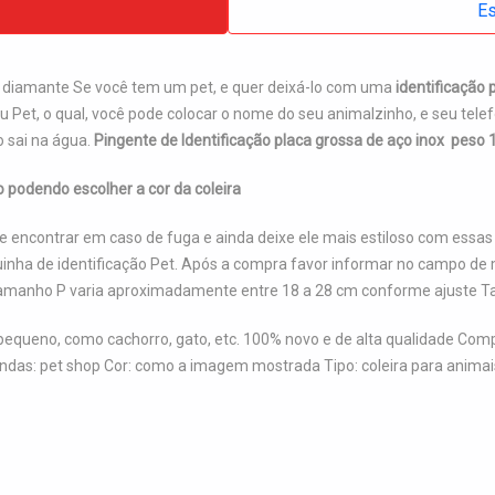
Es
 diamante Se você tem um pet, e quer deixá-lo com uma
identificação 
u Pet, o qual, você pode colocar o nome do seu animalzinho, e seu tele
o sai na água.
Pingente de Identificação placa grossa de aço inox peso
o podendo escolher a cor da coleira
 encontrar em caso de fuga e ainda deixe ele mais estiloso com essas
quinha de identificação Pet. Após a compra favor informar no campo
on Tamanho P varia aproximadamente entre 18 a 28 cm conforme ajuste
 pequeno, como cachorro, gato, etc. 100% novo e de alta qualidade Co
vendas: pet shop Cor: como a imagem mostrada Tipo: coleira para anima