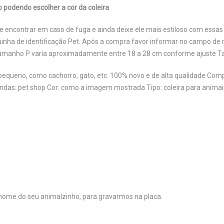
o podendo escolher a cor da coleira
 encontrar em caso de fuga e ainda deixe ele mais estiloso com essas
quinha de identificação Pet. Após a compra favor informar no campo
on Tamanho P varia aproximadamente entre 18 a 28 cm conforme ajuste
 pequeno, como cachorro, gato, etc. 100% novo e de alta qualidade Co
vendas: pet shop Cor: como a imagem mostrada Tipo: coleira para anima
ome do seu animalzinho, para gravarmos na placa.