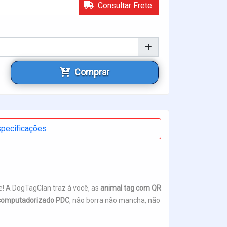
Consultar Frete
Comprar
pecificações
! A DogTagClan traz à você, as
animal tag com QR
 computadorizado PDC
, não borra não mancha, não