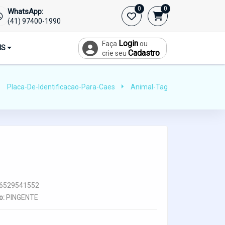
0
0
WhatsApp:
(41) 97400-1990
Login
Faça
ou
IS
Cadastro
crie seu
Placa-De-Identificacao-Para-Caes
Animal-Tag
6529541552
o:
PINGENTE