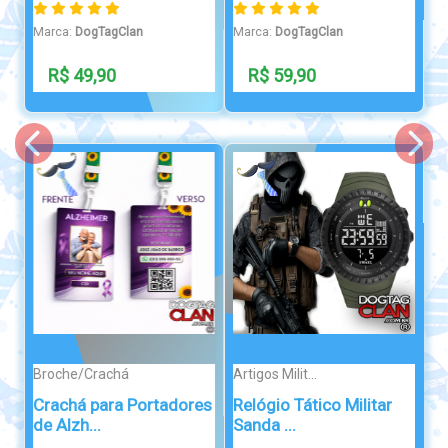
Marca:
DogTagClan
Marca:
DogTagClan
R$ 59,90
R$ 60,00
Artigos Milit...
MOEDAS
Relógio Tático Militar
Challenge Coin
Sanda ...
Paraquedista Mil...