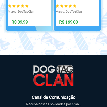
Marca:
DogTagClan
Marca:
DogTagClan
R$ 169,00
Indisponível
Canal de Comunicação
Receba nossas novidades por email.