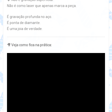
Não é como laser que apenas marca a peça.
É gravação profunda no aço.
É ponta de diamante.
É uma joia de verdade.
🎥 Veja como fica na prática: