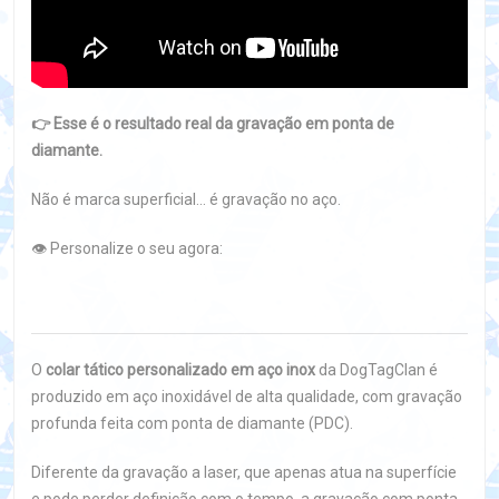
👉 Esse é o resultado real da gravação em ponta de
diamante.
Não é marca superficial… é gravação no aço.
👁️ Personalize o seu agora:
O
colar tático personalizado em aço inox
da DogTagClan é
produzido em aço inoxidável de alta qualidade, com gravação
profunda feita com ponta de diamante (PDC).
Diferente da gravação a laser, que apenas atua na superfície