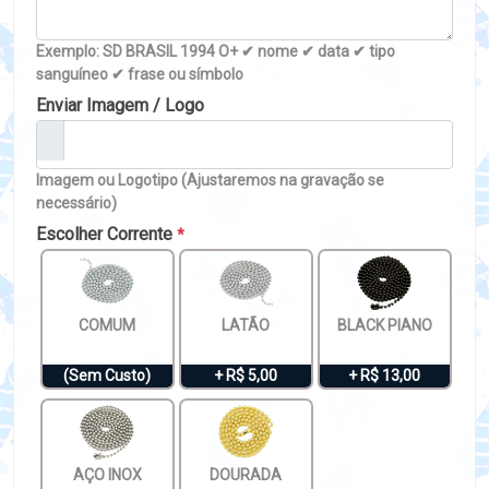
Exemplo: SD BRASIL 1994 O+ ✔ nome ✔ data ✔ tipo
sanguíneo ✔ frase ou símbolo
Enviar Imagem / Logo
Imagem ou Logotipo (Ajustaremos na gravação se
necessário)
Escolher Corrente
*
COMUM
LATÃO
BLACK PIANO
(Sem Custo)
+ R$ 5,00
+ R$ 13,00
AÇO INOX
DOURADA