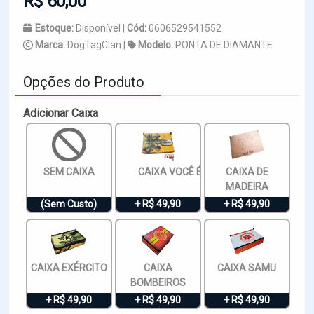
R$ 60,00
Estoque:
Disponível |
Cód:
0606529541552
Marca:
DogTagClan |
Modelo:
PONTA DE DIAMANTE
Opções do Produto
Adicionar Caixa
SEM CAIXA
CAIXA VOCÊ É ESPECIAL
CAIXA DE
MADEIRA
(Sem Custo)
+ R$ 49,90
+ R$ 49,90
CAIXA EXÉRCITO
CAIXA
CAIXA SAMU
BOMBEIROS
+ R$ 49,90
+ R$ 49,90
+ R$ 49,90