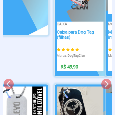
MOEDAS
ATTRACTIVE
Moeda militar da
Dog Tag Bombeiro Civíl
intendencia
Marca:
DogTagClan
Marca:
DogTagClan
R$ 299,00
R$ 49,90