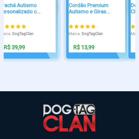
Dog Tag Guarda Vidas
Dog tag gravação ponta
Cívil
de dia...
Marca:
DogTagClan
Marca:
DogTagClan
R$ 39,90
R$ 90,00