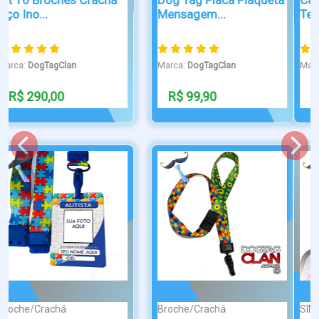
Te Amo
Unidos
Marca:
DogTagClan
Marca:
DogTagClan
R$ 49,90
R$ 49,90
SIMPLES
PONTA DE DIAM...