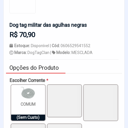
Dog tag militar das agulhas negras
R$ 70,90
Estoque:
Disponível |
Cód:
0606529541552
Marca:
DogTagClan |
Modelo:
MESCLADA
Opções do Produto
Escolher Corrente
*
COMUM
(Sem Custo)