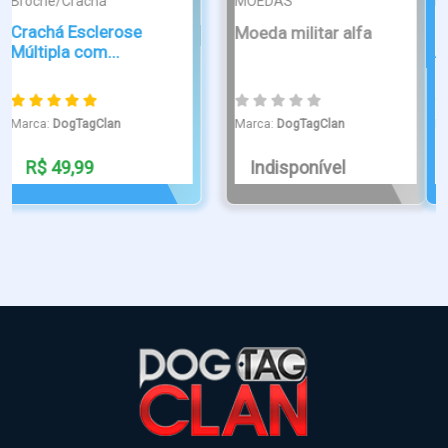
Broche/Crachá
Broche/Crachá
Cordão Premium
Crachás Broche
Autismo e Giras...
Personalizados ...
Marca:
DogTagClan
Marca:
DogTagClan
R$ 13,99
R$ 29,90