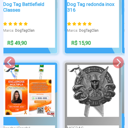
50 Bases Crachá
Dog tag da 17º rc mec
Broche Aço In...
Marca:
DogTagClan
Marca:
DogTagClan
R$ 1.150,00
R$ 79,90