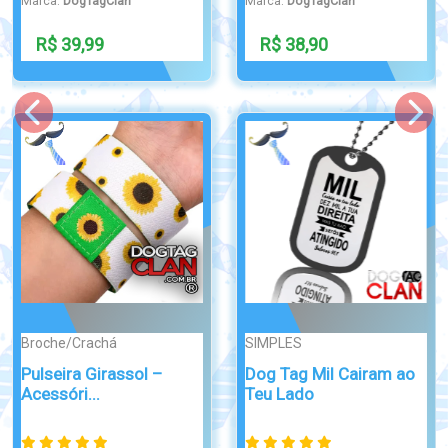
Marca:
DogTagClan
Marca:
DogTagClan
R$ 39,99
R$ 34,99
PINGENTE
DOMINÓ
Pingente de
Dominó Personalizado
Identificação pet
time de f...