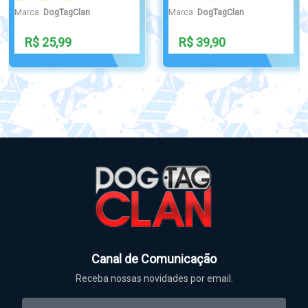
Marca:
DogTagClan
Marca:
DogTagClan
R$ 59,90
R$ 165,00
Canal de Comunicação
Receba nossas novidades por email.