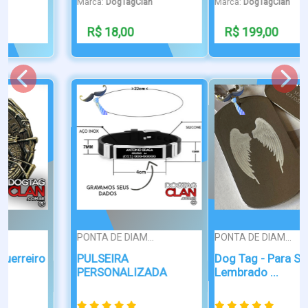
Marca:
DogTagClan
Marca:
DogTagClan
R$ 199,00
R$ 38,90
PONTA DE DIAM...
PONTA DE DIAM...
Dog Tag - Para Sempre
Pulseira Spotify Code
Lembrado ...
Personali...