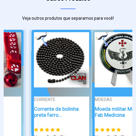
Veja outros produtos que separamos para você!
MOEDAS
QR CODE
Moeda militar Médico
Dog Tag QR Code
Fab Medicina
Personalizada