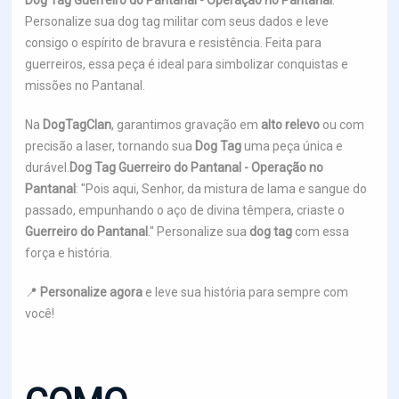
Dog Tag Guerreiro do Pantanal - Operação no Pantanal
:
Personalize sua dog tag militar com seus dados e leve
consigo o espírito de bravura e resistência. Feita para
guerreiros, essa peça é ideal para simbolizar conquistas e
missões no Pantanal.
Na
DogTagClan
, garantimos gravação em
alto relevo
ou com
precisão a laser, tornando sua
Dog Tag
uma peça única e
durável.
Dog Tag Guerreiro do Pantanal - Operação no
Pantanal
: "Pois aqui, Senhor, da mistura de lama e sangue do
passado, empunhando o aço de divina têmpera, criaste o
Guerreiro do Pantanal
." Personalize sua
dog tag
com essa
força e história.
📍
Personalize agora
e leve sua história para sempre com
você!